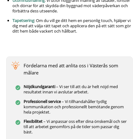
Utomhusmålning
: Vi utför noggrann målning av fasader, fönster
och dörrar för att skydda din byggnad mot väderpåverkan och
förbättra dess utseende.
Tapetsering
: Om du vill ge ditt hem en personlig touch, hjälper vi
dig med att välja rätt tapet och applicera den på ett sätt som gör
ditt hem både vackert och hållbart.
Fördelarna med att anlita oss i Västerås som
målare
Nöjdkundgaranti
– Vi ser till att du är helt nöjd med
resultatet innan vi avslutar arbetet.
Professionell service
– Vi tillhandahåller tydlig
kommunikation och professionellt bemötande genom
hela projektet.
Flexibilitet
– Vi anpassar oss efter dina önskemål och ser
till att arbetet genomförs på de tider som passar dig
bäst.