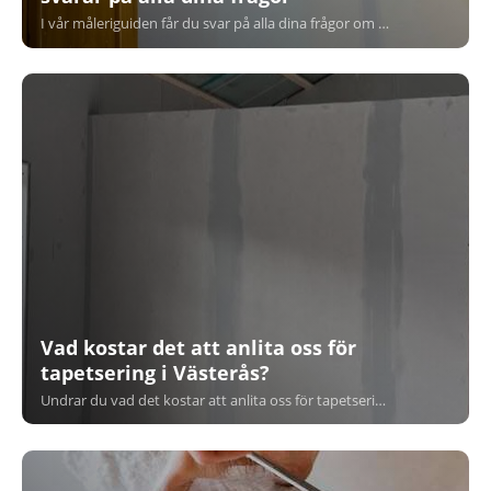
I vår måleriguiden får du svar på alla dina frågor om målning, från grundläggande tekniker till de senaste trenderna. Våra erfarna målare delar med sig av sin expertis för att hjälpa dig förstå allt du behöver veta för att genomföra ditt nästa måleriprojekt.
Vad kostar det att anlita oss för
tapetsering i Västerås?
Undrar du vad det kostar att anlita oss för tapetsering i Västerås? Här ger vi dig en tydlig bild av vad du kan förvänta dig när du väljer våra tjänster. Vi erbjuder kvalitetsarbete till konkurrenskraftiga priser och skräddarsyr varje projekt efter dina behov.