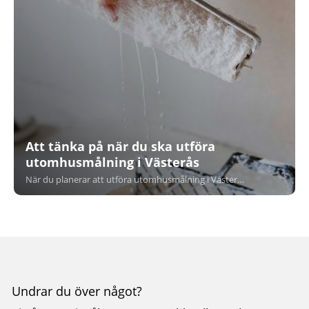
Att tänka på när du ska utföra
utomhusmålning i Västerås
När du planerar att utföra utomhusmålning i Västerås är det viktigt att tänka på flera faktorer för att uppnå bästa resultat. Från rätt tidpunkt att måla på, till val av material och förberedelse, här får du alla tips du behöver för ett hållbart och professionellt måleriarbete.
Undrar du över något?